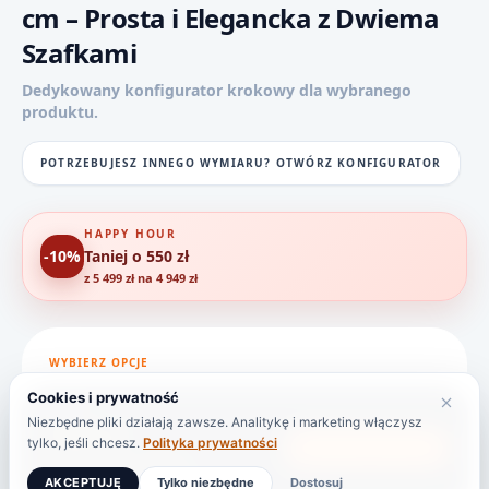
cm – Prosta i Elegancka z Dwiema
Szafkami
Dedykowany konfigurator krokowy dla wybranego
produktu.
POTRZEBUJESZ INNEGO WYMIARU? OTWÓRZ KONFIGURATOR
HAPPY HOUR
-10%
Taniej o 550 zł
z 5 499 zł na 4 949 zł
WYBIERZ OPCJE
Cookies i prywatność
5 499 zł
Niezbędne pliki działają zawsze. Analitykę i marketing włączysz
4 949 zł
tylko, jeśli chcesz.
Polityka prywatności
DODAJ DO KOSZYKA
HAPPY HOUR: -550 ZŁ
AKCEPTUJĘ
Tylko niezbędne
Dostosuj
Cena brutto
|
Dostawa 149 zł