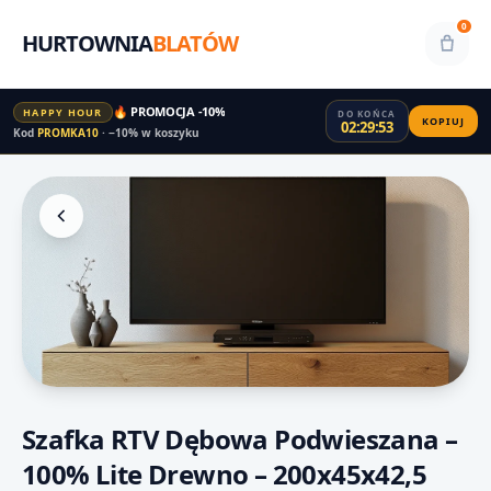
0
HURTOWNIA
BLATÓW
🔥 PROMOCJA -10%
HAPPY HOUR
DO KOŃCA
KOPIUJ
02:29:53
Kod
PROMKA10
· −10% w koszyku
Szafka RTV Dębowa Podwieszana –
100% Lite Drewno – 200x45x42,5