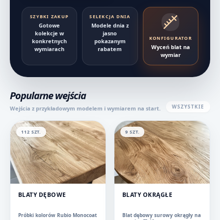
SZYBKI ZAKUP
SELEKCJA DNIA
Gotowe
Modele dnia z
kolekcje w
jasno
KONFIGURATOR
konkretnych
pokazanym
Wyceń blat na
wymiarach
rabatem
wymiar
Popularne wejścia
WSZYSTKIE
Wejścia z przykładowym modelem i wymiarem na start.
112 SZT.
9 SZT.
BLATY DĘBOWE
BLATY OKRĄGŁE
Próbki kolorów Rubio Monocoat
Blat dębowy surowy okrągły na