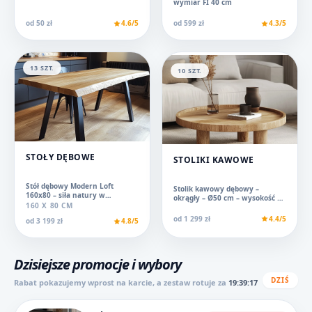
wymiar FI 40 cm
od 50 zł
4.6/5
od 599 zł
4.3/5
13 SZT.
10 SZT.
STOŁY DĘBOWE
STOLIKI KAWOWE
Stół dębowy Modern Loft
Stolik kawowy dębowy –
160x80 – siła natury w
okrągły – Ø50 cm – wysokość 40
industrialnej formie
160 X 80 CM
cm - loft
od 1 299 zł
4.4/5
od 3 199 zł
4.8/5
Dzisiejsze promocje i wybory
DZIŚ
Rabat pokazujemy wprost na karcie, a zestaw rotuje za
19:39:17