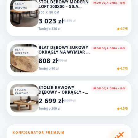
STÓŁ DĘBOWY MODERN
PROMOCJA DNIA -10%
STOŁY
LOFT 200X80 – SIŁA
DĘBOWE
NATURY W
200 X 80 CM
INDUSTRIALNEJ FORMIE
3 023 zł
3 359 zł
Taniej o 336 zł
4.7/5
BLAT DĘBOWY SUROWY
PROMOCJA DNIA -10%
BLATY
OKRĄGŁY NA WYMIAR FI
OKRĄGŁE
80 CM
808 zł
898 zł
Taniej o 90 zł
4.7/5
STOLIK KAWOWY
PROMOCJA DNIA -10%
STOLIKI
DĘBOWY – OKRĄGŁY –
KAWOWE
Ø80 CM – LITE DREWNO
2 699 zł
2 999 zł
DĘBOWE – WYSOKOŚĆ 40
CM
Taniej o 300 zł
4.5/5
KONFIGURATOR PREMIUM