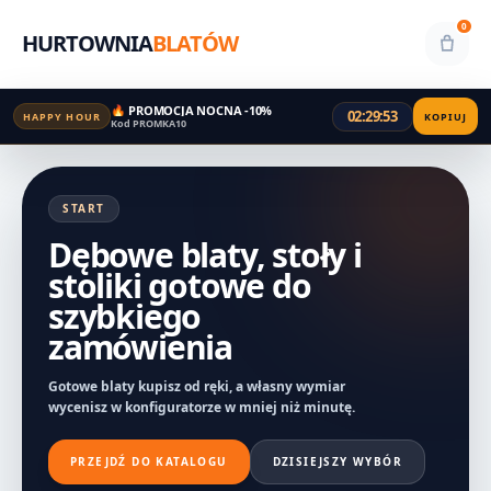
0
HURTOWNIA
BLATÓW
🔥 PROMOCJA NOCNA -10%
02:29:53
HAPPY HOUR
KOPIUJ
Kod PROMKA10
START
Dębowe blaty, stoły i
stoliki gotowe do
szybkiego
zamówienia
Gotowe blaty kupisz od ręki, a własny wymiar
wycenisz w konfiguratorze w mniej niż minutę.
PRZEJDŹ DO KATALOGU
DZISIEJSZY WYBÓR