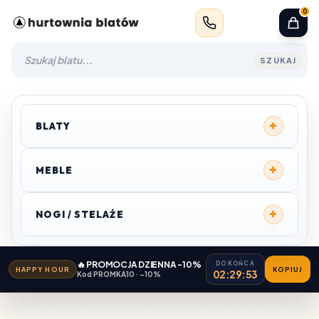
0
SZUKAJ
+
BLATY
+
MEBLE
+
NOGI / STELAŻE
🔥 PROMOCJA DZIENNA -10%
DO KOŃCA
HAPPY HOUR
KOPIUJ
02:29:53
Kod PROMKA10 · −10%