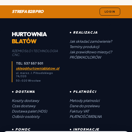
STREFA B2B PRO
LOGIN
HURTOWNIA
● REALIZACJA
BLATÓW
Jak składać zamówienie?
Terminy produkcji
RZEMIOSŁO I TECHNOLOGIA
Jak prawidłowo mierzyć?
CNC.
PRÓBKI KOLORÓW
TEL: 537 557 501
sklep@hurtowniablatow.pl
ul. marsz. J. Piłsudskiego
74/320
50-020 Wrocław
● DOSTAWA
● PŁATNOŚCI
Koszty dostawy
Metody płatności
Czas dostawy
Dane do przelewu
Dostawa palet (HDS)
Faktury VAT
Odbiór osobisty
PŁATNOŚĆ RATALNA
● POMOC
● INFORMACJE