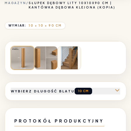
MAGAZYN
/
SŁUPEK DĘBOWY LITY 10X10X90 CM |
KANTÓWKA DĘBOWA KLEJONA (KOPIA)
WYMIAR:
10 × 10 × 90 CM
POWIĘKSZ
PRODUKT POLSKI
INDUSTRIAL
WYBIERZ DŁUGOŚĆ BLATU
10 CM
PROTOKÓŁ PRODUKCYJNY