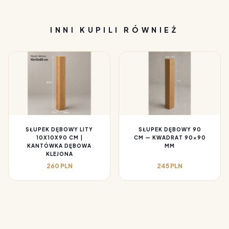
INNI KUPILI RÓWNIEŻ
SŁUPEK DĘBOWY LITY
SŁUPEK DĘBOWY 90
10X10X90 CM |
CM — KWADRAT 90×90
KANTÓWKA DĘBOWA
MM
KLEJONA
260 PLN
245 PLN