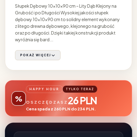
Słupek Dębowy 10x10x90 cm – Lity Dąb Klejony na
Grubość i po Długości Wysokiej jakości słupek
dębowy 10x10x90 cm to solidny element wykonany
z litego drewna dębowego, klejonego na grubość
oraz po długości. Dzięki takiej konstrukcji produkt
wyróżnia się bard...
POKAŻ WIĘCEJ
HAPPY HOUR
TYLKO TERAZ
%
26 PLN
OSZCZĘDZASZ
Cena spada z 260 PLN do 234 PLN.