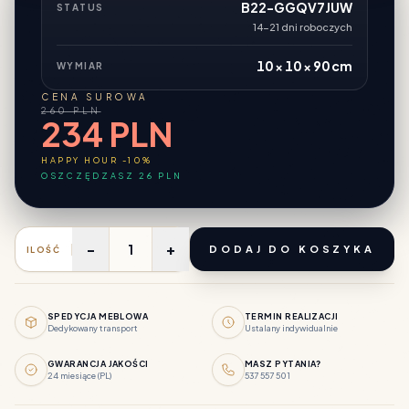
B22-GGQV7JUW
STATUS
14-21 dni roboczych
10 × 10 × 90 cm
WYMIAR
CENA SUROWA
260 PLN
234 PLN
HAPPY HOUR -10%
OSZCZĘDZASZ 26 PLN
-
+
DODAJ DO KOSZYKA
ILOŚĆ
SPEDYCJA MEBLOWA
TERMIN REALIZACJI
Dedykowany transport
Ustalany indywidualnie
GWARANCJA JAKOŚCI
MASZ PYTANIA?
24 miesiące (PL)
537 557 501