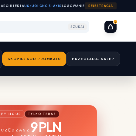
 ARCHITEKTA
USŁUGI CNC 5-AXIS
LOGOWANIE
REJESTRACJA
0
SZUKAJ
SKOPIUJ KOD PROMKA10
PRZEGLADAJ SKLEP
PPY HOUR
TYLKO TERAZ
9 PLN
CZĘDZASZ