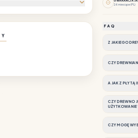
GWARANCJA JA
24 miesiące (PL)
FAQ
NY
Z JAKIEGO DR
CZY DREWNIANY
A JAK Z PŁYTĄ
CZY DREWNO J
UŻYTKOWANIE
CZY MOGĘ WYB