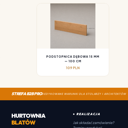
PODSTOPNICA DĘBOWA 15 MM
— 100 CM
109 PLN
STREFA B2B PRO
DEDYKOWANE WARUNKI DLA STOLARZY I ARCHITEKTÓW
HURTOWNIA
● REALIZACJA
BLATÓW
Jak składać zamówienie?
Terminy produkcji