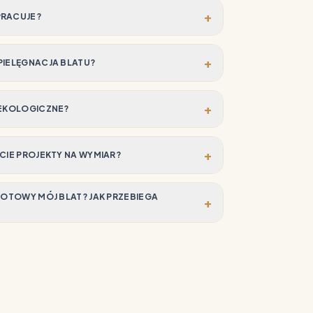
+
PRACUJE?
+
PIELĘGNACJA BLATU?
+
 EKOLOGICZNE?
+
ECIE PROJEKTY NA WYMIAR?
 GOTOWY MÓJ BLAT? JAK PRZEBIEGA
+