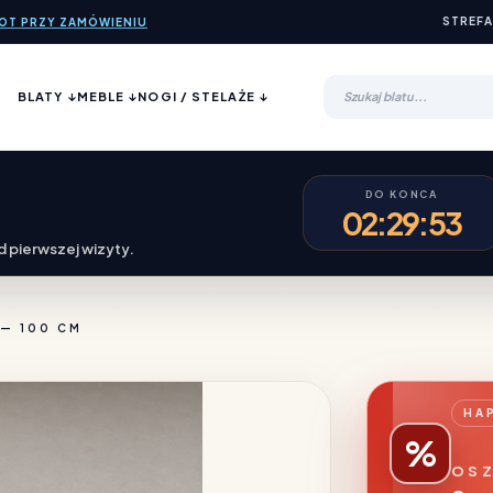
STREFA
ROT PRZY ZAMÓWIENIU
BLATY ↓
MEBLE ↓
NOGI / STELAŻE ↓
DO KONCA
02:29:52
 pierwszej wizyty.
— 100 CM
HA
%
OSZ