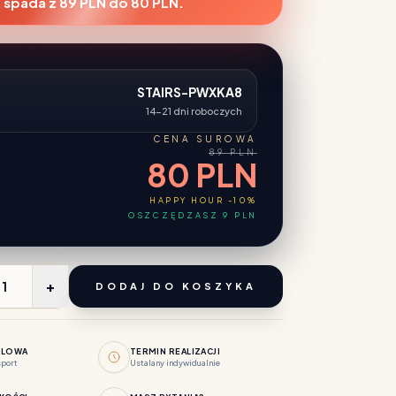
 spada z 89 PLN do 80 PLN.
STAIRS-PWXKA8
14-21 dni roboczych
CENA SUROWA
89 PLN
80 PLN
HAPPY HOUR -10%
OSZCZĘDZASZ 9 PLN
+
DODAJ DO KOSZYKA
BLOWA
TERMIN REALIZACJI
sport
Ustalany indywidualnie