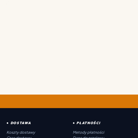
● DOSTAWA
● PŁATNOŚCI
Koszty dostawy
Metody płatności
Czas dostawy
Dane do przelewu