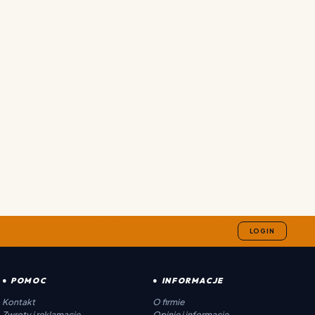
LOGIN
● POMOC
● INFORMACJE
Kontakt
O firmie
Zwroty i reklamacje
Opinie i informacje