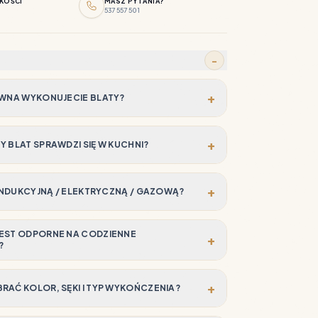
KOŚCI
MASZ PYTANIA?
537 557 501
−
+
EWNA WYKONUJECIE BLATY?
+
 BLAT SPRAWDZI SIĘ W KUCHNI?
+
 INDUKCYJNĄ / ELEKTRYCZNĄ / GAZOWĄ?
EST ODPORNE NA CODZIENNE
+
?
+
RAĆ KOLOR, SĘKI I TYP WYKOŃCZENIA?