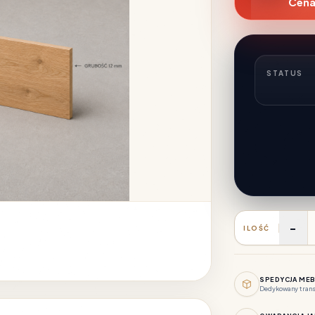
Cena
STATUS
-
ILOŚĆ
SPEDYCJA ME
Dedykowany tran