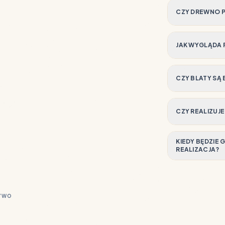
CZY DREWNO 
JAK WYGLĄDA 
CZY BLATY SĄ
CZY REALIZUJ
KIEDY BĘDZIE
REALIZACJA?
ŻYWO