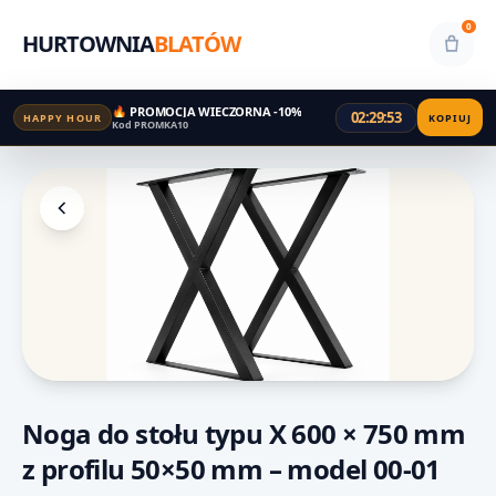
0
HURTOWNIA
BLATÓW
🔥 PROMOCJA WIECZORNA -10%
02:29:53
HAPPY HOUR
KOPIUJ
Kod PROMKA10
Noga do stołu typu X 600 × 750 mm
z profilu 50×50 mm – model 00-01