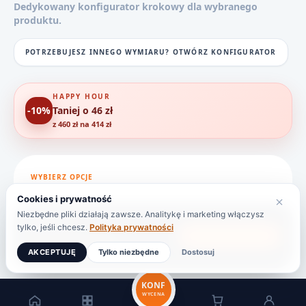
Dedykowany konfigurator krokowy dla wybranego
produktu.
POTRZEBUJESZ INNEGO WYMIARU? OTWÓRZ KONFIGURATOR
HAPPY HOUR
-10%
Taniej o 46 zł
z 460 zł na 414 zł
WYBIERZ OPCJE
Cookies i prywatność
Niezbędne pliki działają zawsze. Analitykę i marketing włączysz
414 zł
tylko, jeśli chcesz.
Polityka prywatności
DODAJ DO KOSZYKA
HAPPY HOUR: -46 ZŁ
AKCEPTUJĘ
Tylko niezbędne
Dostosuj
Cena brutto
|
Dostawa 149 zł
KONF
WYCENA