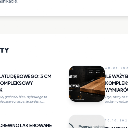
unikacie.
ATY
30.06.20
LATU DĘBOWEGO: 3 CM
ILE WAŻY
 KOMPLEKSOWY
KOMPLEKS
K
WYMIAR
ej grubości blatu dębowego to
Dąb, znany ze s
 kluczowe znaczenie zarówno...
jednym z najbar
10.10.20
 DREWNO LAKIEROWANE –