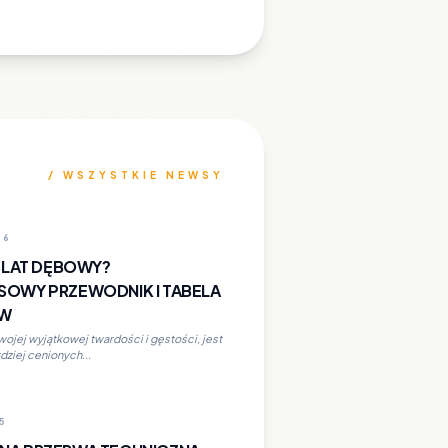
/ WSZYSTKIE NEWSY
26
 BLAT DĘBOWY?
OWY PRZEWODNIK I TABELA
ÓW
wojej wyjątkowej twardości i gęstości, jest
dziej cenionych...
25