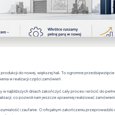
ej produkcji do nowej, większej hali. To ogromne przedsięwzięcie
nia w realizacji części zamówień.
y w najbliższych dniach zakończyć cały proces i wrócić do pełn
lizacji, co pozwoli nam jeszcze sprawniej realizować zamówienia
ozumiałość i zaufanie. O oficjalnym zakończeniu przeprowadzki