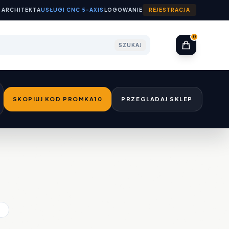
 ARCHITEKTA
USŁUGI CNC 5-AXIS
LOGOWANIE
REJESTRACJA
0
SZUKAJ
SKOPIUJ KOD PROMKA10
PRZEGLADAJ SKLEP
.