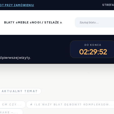
STREFA
ROT PRZY ZAMÓWIENIU
BLATY ↓
MEBLE ↓
NOGI / STELAŻE ↓
DO KONCA
02:29:52
 pierwszej wizyty.
AKTUALNY TEMAT
 CM CZY...
# ILE WAŻY BLAT DĘBOWY? KOMPLEKSOW..
WANE –...