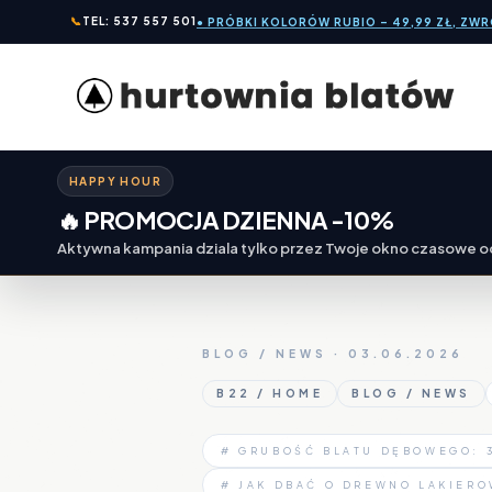
📞
TEL: 537 557 501
● PRÓBKI KOLORÓW RUBIO – 49,99 ZŁ, ZW
HAPPY HOUR
🔥 PROMOCJA DZIENNA -10%
Aktywna kampania dziala tylko przez Twoje okno czasowe od
BLOG / NEWS · 03.06.2026
B22 / HOME
BLOG / NEWS
# GRUBOŚĆ BLATU DĘBOWEGO: 3
# JAK DBAĆ O DREWNO LAKIERO