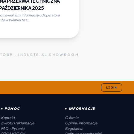
A PRZERWA TECHNICZNA
 PAŹDZIERNIKA 2025
, otrzymaliśmy informację od operatora
że w związku ze z...
STORE · INDUSTRIAL SHOWROOM
LOGIN
● POMOC
● INFORMACJE
Kontakt
O firmie
Zwroty i reklamacje
Opinie i informacje
FAQ - Pytania
Regulamin
REKLAMACJE@...
Polityka prywatności