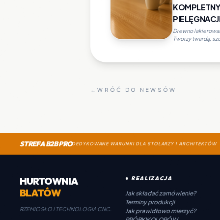
KOMPLETNY
PIELĘGNACJI
Drewno lakierowane
Tworzy twardą, szc
←
WRÓĆ DO NEWSÓW
STREFA B2B PRO
DEDYKOWANE WARUNKI DLA STOLARZY I ARCHITEKTÓW
HURTOWNIA
● REALIZACJA
BLATÓW
Jak składać zamówienie?
Terminy produkcji
RZEMIOSŁO I TECHNOLOGIA CNC.
Jak prawidłowo mierzyć?
PRÓBKI KOLORÓW