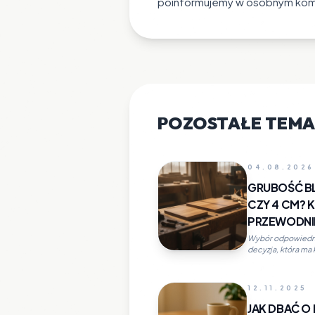
poinformujemy w osobnym kom
POZOSTAŁE TEM
04.08.2026
GRUBOŚĆ B
CZY 4 CM?
PRZEWODNI
Wybór odpowiedni
decyzja, która ma
12.11.2025
JAK DBAĆ O