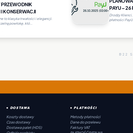
PLANOWAN
 PRZEWODNIK
PAYU – 26
 I KONSERWACJI
Drodzy Klienci
 to klasyka trwałości i elegancji.
płatności PayU, 
zelną powłokę, któ...
B22 
● DOSTAWA
● PŁATNOŚCI
Koszty dostawy
Metody płatności
Czas dostawy
Dane do przelewu
Dostawa palet (HDS)
Faktury VAT
Odbiór osobisty
PŁATNOŚĆ RATALNA